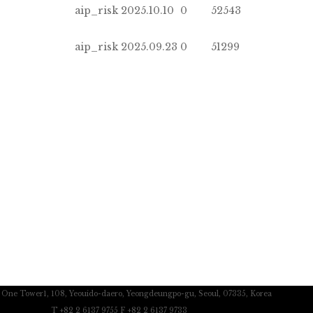
aip_risk
2025.10.10
0
52543
aip_risk
2025.09.23
0
51299
c One Tower1, 108, Yeouido-daero, Yeongdeungpo-gu, Seoul, 07335, Korea
T +82 2 6137 9755 F +82 2 6137 9733