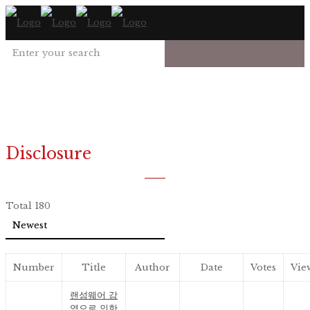
Disclosure
Total 180
Number
Title
Author
Date
Votes
Vie
랜섬웨어 감
염으로 인한