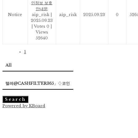
인정보 보호
안내문
Notice
aip_risk
|
aip_risk
2025.09.23
0
526
2025.09.23
|
Votes 0
|
Views
52640
1
Search
Powered by KBoard