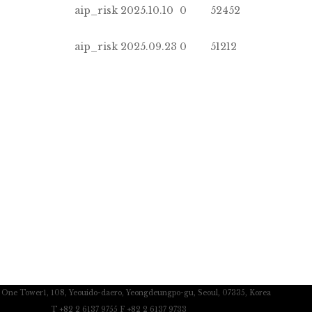
aip_risk
2025.10.10
0
52452
aip_risk
2025.09.23
0
51212
c One Tower1, 108, Yeouido-daero, Yeongdeungpo-gu, Seoul, 07335, Korea
T +82 2 6137 9755 F +82 2 6137 9733