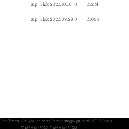
aip_risk
2025.10.10
0
52351
aip_risk
2025.09.23
0
51094
c One Tower1, 108, Yeouido-daero, Yeongdeungpo-gu, Seoul, 07335, Korea
T +82 2 6137 9755 F +82 2 6137 9733