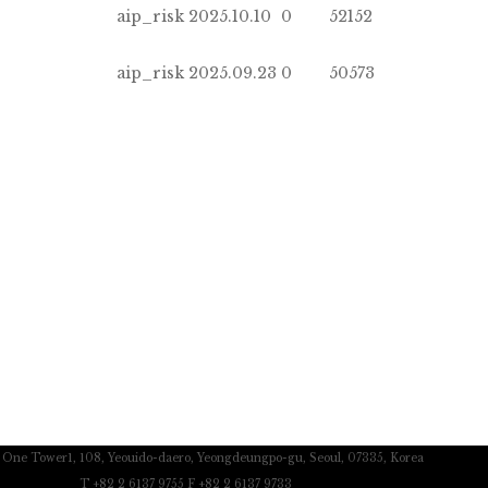
aip_risk
2025.10.10
0
52152
aip_risk
2025.09.23
0
50573
c One Tower1, 108, Yeouido-daero, Yeongdeungpo-gu, Seoul, 07335, Korea
T +82 2 6137 9755 F +82 2 6137 9733