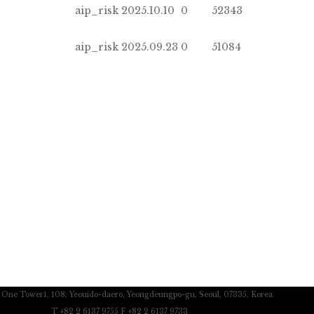
aip_risk
2025.10.10
0
52343
aip_risk
2025.09.23
0
51084
c One Tower1, 108, Yeouido-daero, Yeongdeungpo-gu, Seoul, 07335, Korea
T +82 2 6137 9755 F +82 2 6137 9733