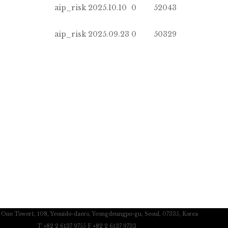
aip_risk
2025.10.10
0
52043
aip_risk
2025.09.23
0
50329
c One Tower1, 108, Yeouido-daero, Yeongdeungpo-gu, Seoul, 07335, Korea
T +82 2 6137 9755 F +82 2 6137 9733